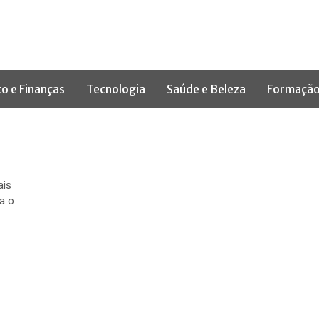
to e Finanças
Tecnologia
Saúde e Beleza
Formação
ais
a o