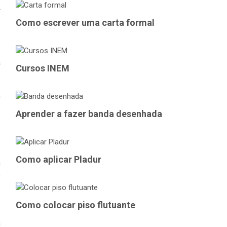
r
Como escrever uma carta formal
a
Cursos INEM
e
à
s
Aprender a fazer banda desenhada
s
e
Como aplicar Pladur
a
,
Como colocar piso flutuante
a