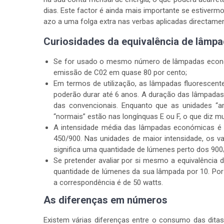
dias. Este factor é ainda mais importante se estive
azo a uma folga extra nas verbas aplicadas directam
Curiosidades da equivalência de lâmp
Se for usado o mesmo número de lâmpadas económi
emissão de C02 em quase 80 por cento;
Em termos de utilização, as lâmpadas fluorescent
poderão durar até 6 anos. A duração das lâmpadas 
das convencionais. Enquanto que as unidades “a
“normais” estão nas longínquas E ou F, o que diz m
A intensidade média das lâmpadas económicas é
450/900. Nas unidades de maior intensidade, os v
significa uma quantidade de lúmenes perto dos 900
Se pretender avaliar por si mesmo a equivalência
quantidade de lúmenes da sua lâmpada por 10. Por
a correspondência é de 50 watts.
As diferenças em números
Existem várias diferenças entre o consumo das dita