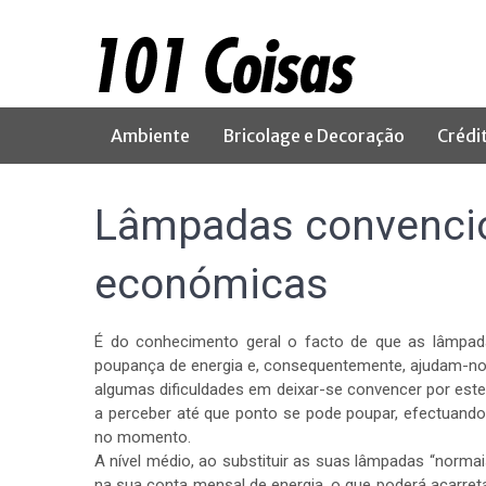
Ambiente
Bricolage e Decoração
Crédi
Lâmpadas convenci
económicas
É do conhecimento geral o facto de que as lâmpad
poupança de energia e, consequentemente, ajudam-no a
algumas dificuldades em deixar-se convencer por este
a perceber até que ponto se pode poupar, efectuand
no momento.
A nível médio, ao substituir as suas lâmpadas “norma
na sua conta mensal de energia, o que poderá acarret