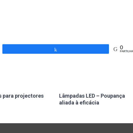
0
Partilhar
PARTILHA
 para projectores
Lâmpadas LED – Poupança
aliada à eficácia