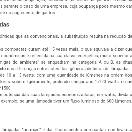
rmos perante o caso de uma empresa, cuja poupança pode mesmo da
ente no pagamento de gastos.
adas
cas que as convencionais, a substituição resulta na redução d
es compactas duram até 15 vezes mais, o que equivale a dizer qu
económicas é reflectida na sua classe energética, muito superior 
migas do ambiente” se enquadram na categoria A ou B, as dita
uito das diferenças entre estes dois géneros distintos de lâmpadas;
 de 10 a 13 watts, com uma quantidade de lúmenes na ordem do
alores sobem ligeiramente, podendo chegar aos 17/20 watts, o qu
/1500;
 de potência das suas lâmpadas economizadoras, em watts, divida 
 exemplo, se uma lâmpada tiver um fluxo luminoso de 600 lúmenes
s lâmpadas “normais” e das fluorescentes compactas, que levam 