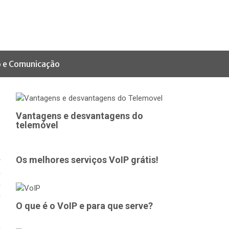
 e Comunicação
Vantagens e desvantagens do
telemóvel
Os melhores serviços VoIP grátis!
r
m
m
m
O que é o VoIP e para que serve?
s
0