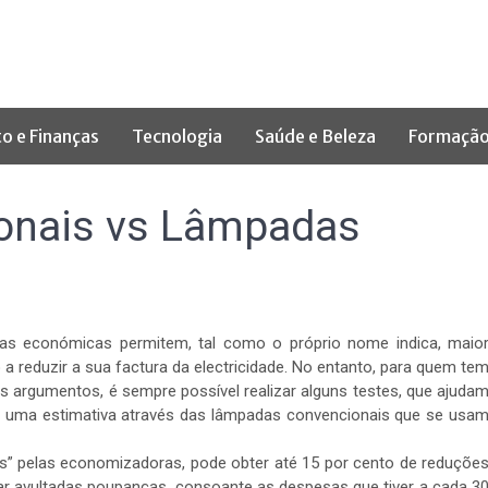
to e Finanças
Tecnologia
Saúde e Beleza
Formação
onais vs Lâmpadas
as económicas permitem, tal como o próprio nome indica, maio
 reduzir a sua factura da electricidade. No entanto, para quem te
s argumentos, é sempre possível realizar alguns testes, que ajuda
o uma estimativa através das lâmpadas convencionais que se usa
is” pelas economizadoras, pode obter até 15 por cento de reduçõe
ar avultadas poupanças, consoante as despesas que tiver a cada 3